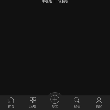
手機版
|
電腦版
發文
首頁
論壇
搜尋
我的