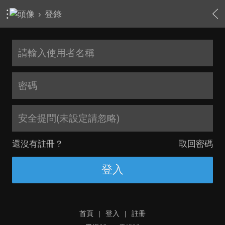
›
登錄
安全提問(未設定請忽略)
還沒有註冊？
取回密碼
登入
首頁
|
登入
|
註冊