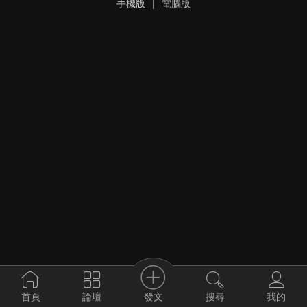
手機版
|
電腦版
發文
首頁
論壇
搜尋
我的