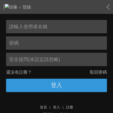
›
登錄
安全提問(未設定請忽略)
還沒有註冊？
取回密碼
登入
首頁
|
登入
|
註冊