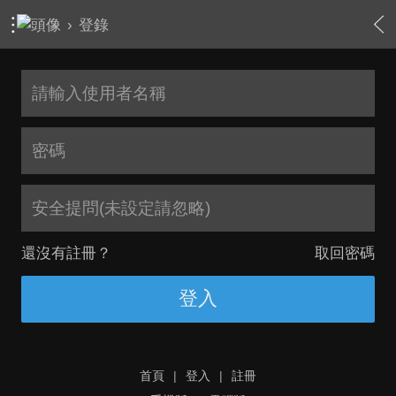
›
登錄
安全提問(未設定請忽略)
還沒有註冊？
取回密碼
登入
首頁
|
登入
|
註冊