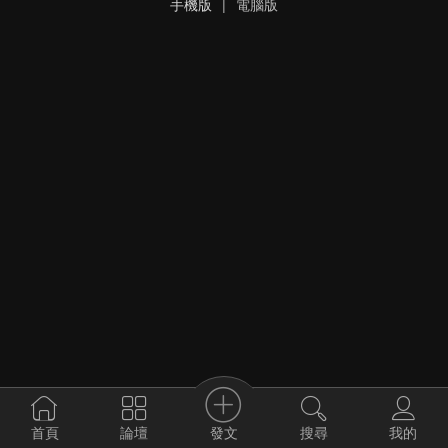
手機版
|
電腦版
發文
首頁
論壇
搜尋
我的