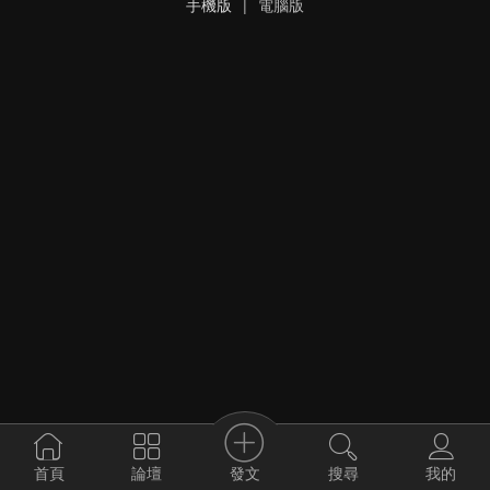
手機版
|
電腦版
發文
首頁
論壇
搜尋
我的