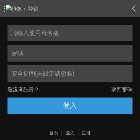
›
登錄
安全提問(未設定請忽略)
還沒有註冊？
取回密碼
登入
首頁
|
登入
|
註冊