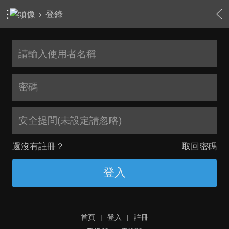
›
登錄
安全提問(未設定請忽略)
還沒有註冊？
取回密碼
登入
首頁
|
登入
|
註冊