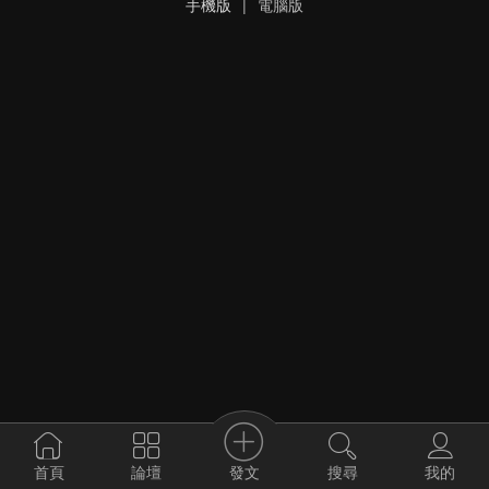
手機版
|
電腦版
發文
首頁
論壇
搜尋
我的