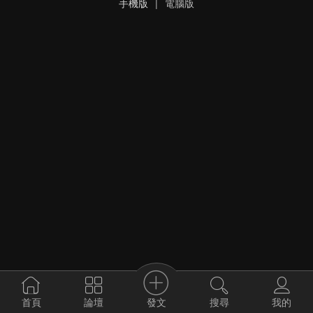
手機版
|
電腦版
發文
首頁
論壇
搜尋
我的