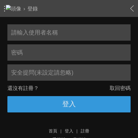
›
登錄
安全提問(未設定請忽略)
還沒有註冊？
取回密碼
登入
首頁
|
登入
|
註冊