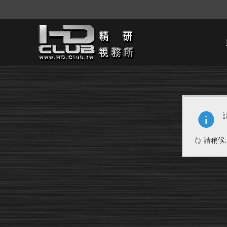
請稍候..