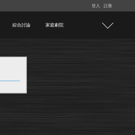
登入
註冊
綜合討論
家庭劇院