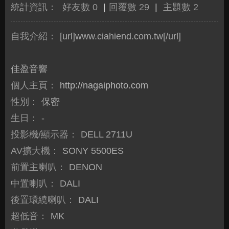
統計資訊：
好友數 0
|
回覆數 29
|
主題數 2
自我介紹：
[url]www.ciahiend.com.tw[/url]
佳盈音響
個人主頁：
http://nagaiphoto.com
性別：
保密
生日：
-
投影機/顯示器：
DELL 2711U
AV擴大機：
SONY 5500ES
前置主喇叭：
DENON
中置喇叭：
DALI
後置環繞喇叭：
DALI
超低音：
MK