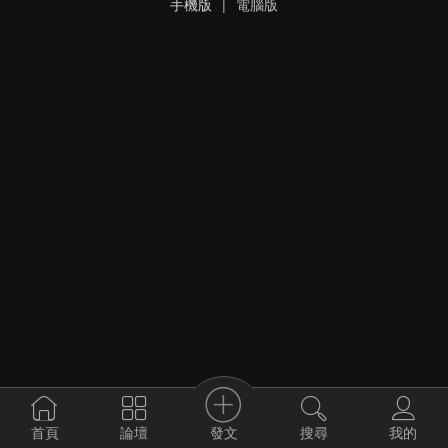
手機版
|
電腦版
發文
首頁
論壇
搜尋
我的