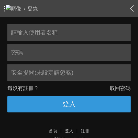
›
登錄
安全提問(未設定請忽略)
還沒有註冊？
取回密碼
登入
首頁
|
登入
|
註冊