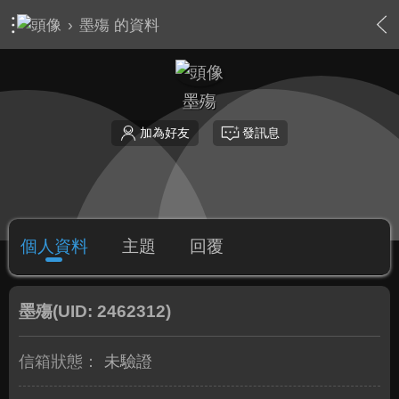
›
墨殤 的資料
墨殤
加為好友
發訊息
個人資料
主題
回覆
墨殤
(UID: 2462312)
信箱狀態：
未驗證