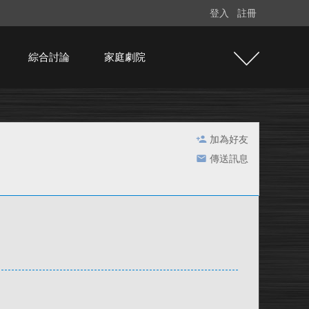
登入
註冊
綜合討論
家庭劇院
加為好友
傳送訊息