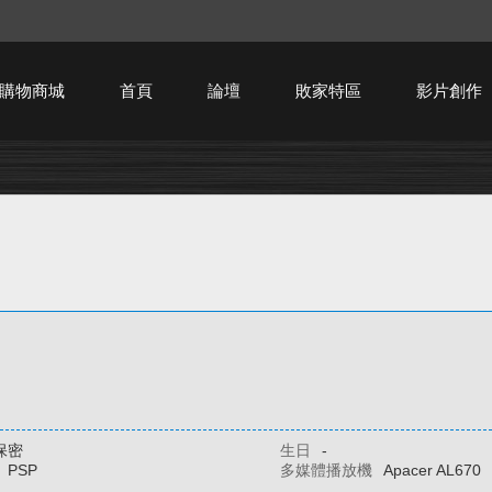
購物商城
首頁
論壇
敗家特區
影片創作
HTPC技術討論
保密
生日
-
PSP
多媒體播放機
Apacer AL670