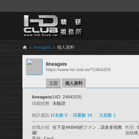
›
lineageis
›
個人資料
H
lineageis
D.
https://www.hd.club.tw/?2464203
Cl
ub
主題
個人資料
精
lineageis
(UID: 2464203)
研
信箱狀態
未驗證
視
統計資訊
好友數 0
|
回覆數 18
|
主題數 1
務
自我介紹
在下是AKB48的ファン，請多多指教
性別
所
囉!
遊戲機
匿稱
Cecil