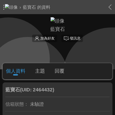
›
藍寶石 的資料
藍寶石
加為好友
發訊息
個人資料
主題
回覆
藍寶石
(UID: 2464432)
信箱狀態：
未驗證