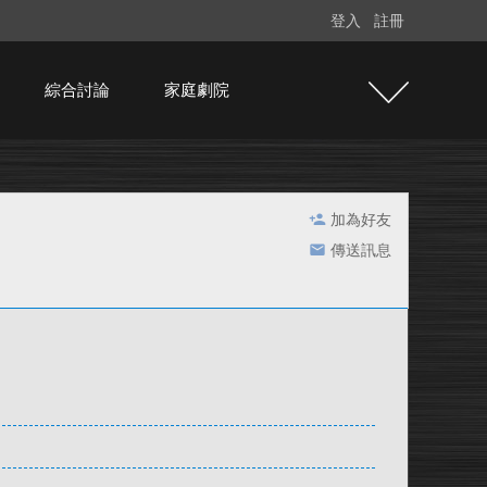
登入
註冊
綜合討論
家庭劇院
加為好友
傳送訊息