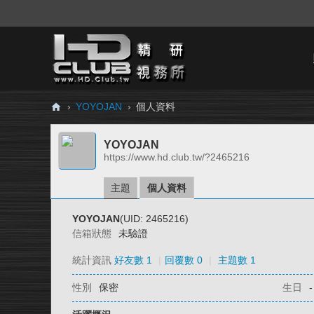
›
YOYOJAN
›
個人資料
H
YOYOJAN
D.
https://www.hd.club.tw/?2465216
Cl
ub
主題
個人資料
精
YOYOJAN
(UID: 2465216)
研
信箱狀態
未驗證
視
統計資訊
好友數 1
|
回覆數 0
|
主題數 1
務
性別
保密
生日
-
所