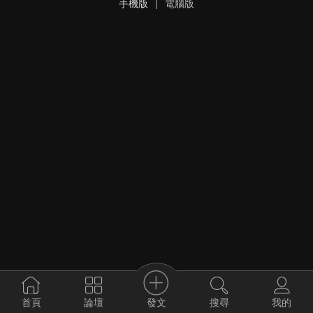
手機版
|
電腦版
發文
首頁
論壇
搜尋
我的