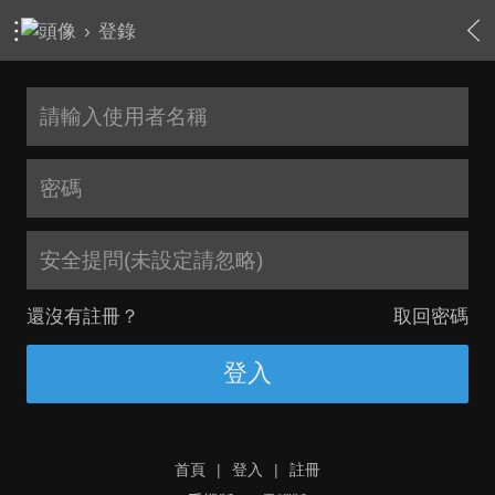
›
登錄
安全提問(未設定請忽略)
還沒有註冊？
取回密碼
登入
首頁
|
登入
|
註冊