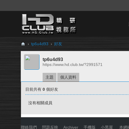
›
tp6u4d93
›
好友
H
tp6u4d93
D.
https://www.hd.club.tw/?2991571
Cl
ub
主題
個人資料
精
目前共有
0
個好友
研
視
沒有相關成員
務
所
聯絡我們
|
問題反映
|
Archiver
|
手機版
|
小黑屋
|
本網