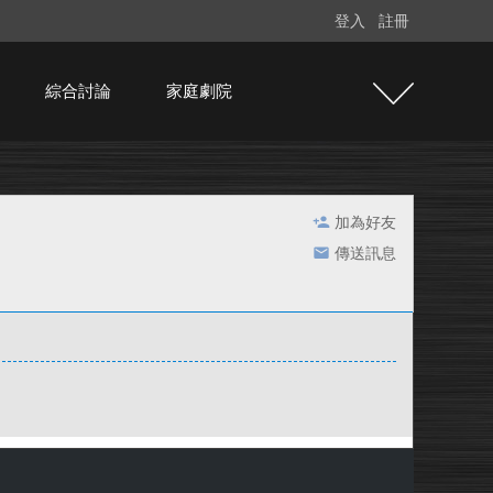
登入
註冊
綜合討論
家庭劇院
加為好友
傳送訊息