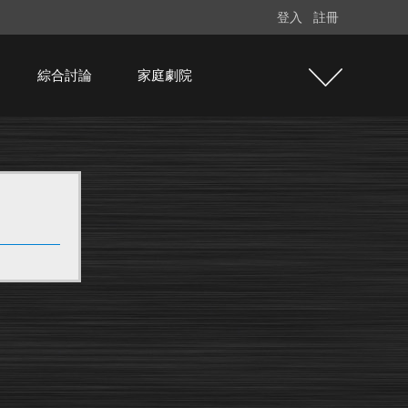
登入
註冊
綜合討論
家庭劇院