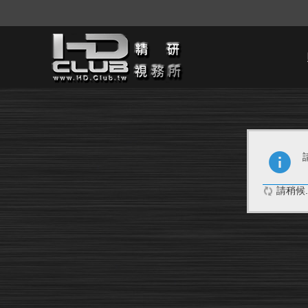
請稍候..