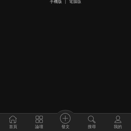
手機版
|
電腦版
發文
首頁
論壇
搜尋
我的