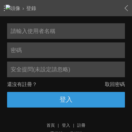
›
登錄
安全提問(未設定請忽略)
還沒有註冊？
取回密碼
登入
首頁
|
登入
|
註冊