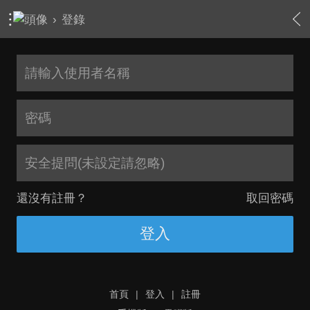
›
登錄
安全提問(未設定請忽略)
還沒有註冊？
取回密碼
登入
首頁
|
登入
|
註冊