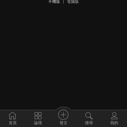
手機版
|
電腦版
發文
首頁
論壇
搜尋
我的