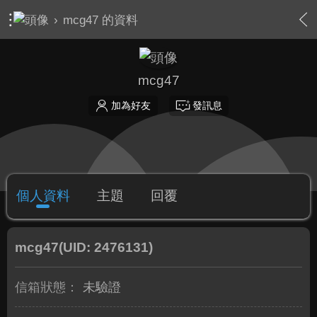
›
mcg47 的資料
mcg47
加為好友
發訊息
個人資料
主題
回覆
mcg47
(UID: 2476131)
信箱狀態：
未驗證