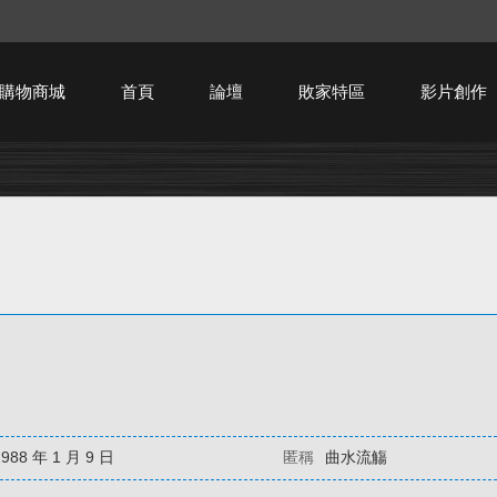
購物商城
首頁
論壇
敗家特區
影片創作
HTPC技術討論
1988 年 1 月 9 日
匿稱
曲水流觴