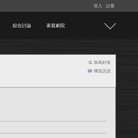
登入
註冊
綜合討論
家庭劇院
加為好友
傳送訊息