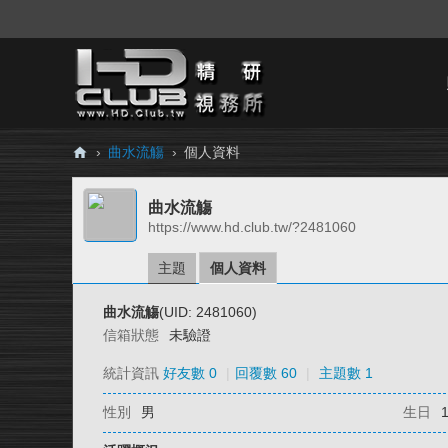
›
曲水流觴
›
個人資料
H
曲水流觴
D.
https://www.hd.club.tw/?2481060
Cl
ub
主題
個人資料
精
曲水流觴
(UID: 2481060)
研
信箱狀態
未驗證
視
統計資訊
好友數 0
|
回覆數 60
|
主題數 1
務
性別
男
生日
所