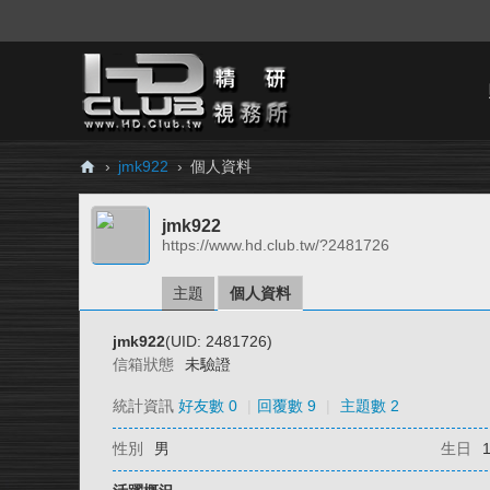
›
jmk922
›
個人資料
H
jmk922
D.
https://www.hd.club.tw/?2481726
Cl
ub
主題
個人資料
精
jmk922
(UID: 2481726)
研
信箱狀態
未驗證
視
統計資訊
好友數 0
|
回覆數 9
|
主題數 2
務
性別
男
生日
所