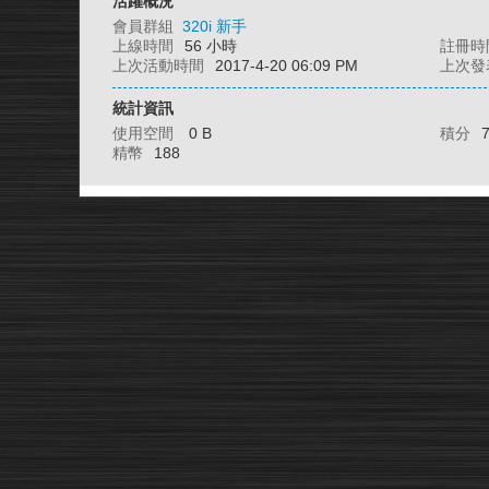
活躍概況
會員群組
320i 新手
上線時間
56 小時
註冊時
上次活動時間
2017-4-20 06:09 PM
上次發
統計資訊
使用空間
0 B
積分
精幣
188