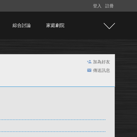
登入
註冊
綜合討論
家庭劇院
加為好友
傳送訊息