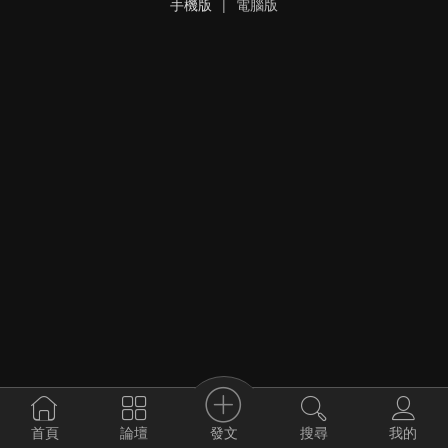
手機版
|
電腦版
發文
首頁
論壇
搜尋
我的