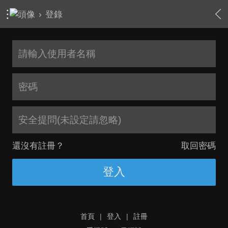
›
登錄
安全提問(未設定請忽略)
還沒有註冊？
取回密碼
登入
首頁
|
登入
|
註冊