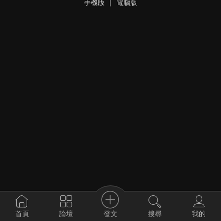
手機版
|
電腦版
發文
首頁
論壇
搜尋
我的