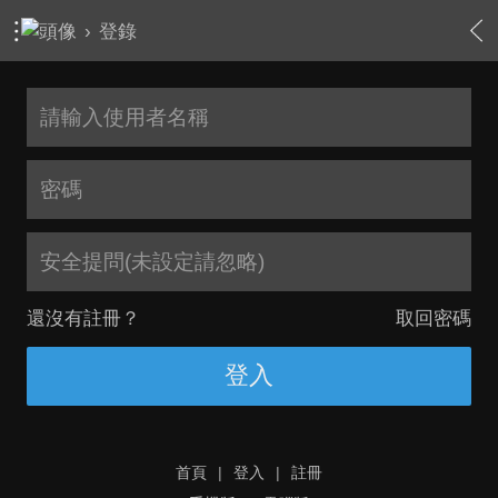
›
登錄
安全提問(未設定請忽略)
還沒有註冊？
取回密碼
登入
首頁
|
登入
|
註冊