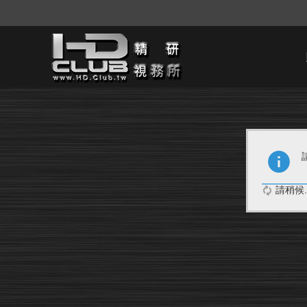
請稍候..