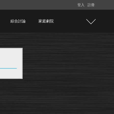
登入
註冊
綜合討論
家庭劇院