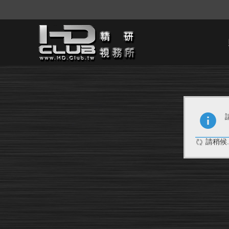
請稍候..