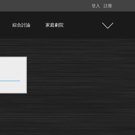
登入
註冊
綜合討論
家庭劇院