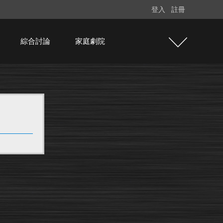
登入
註冊
綜合討論
家庭劇院