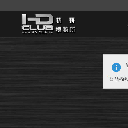
請稍候..