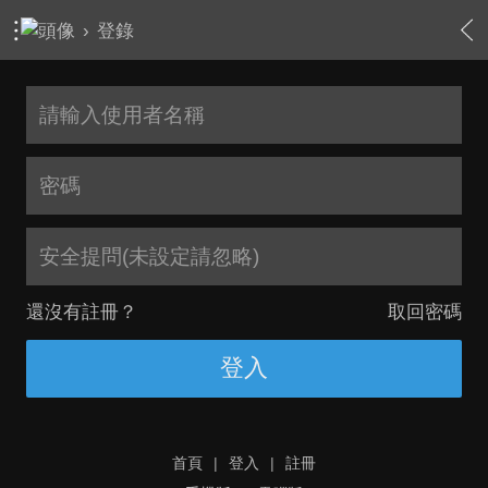
›
登錄
安全提問(未設定請忽略)
還沒有註冊？
取回密碼
登入
首頁
|
登入
|
註冊