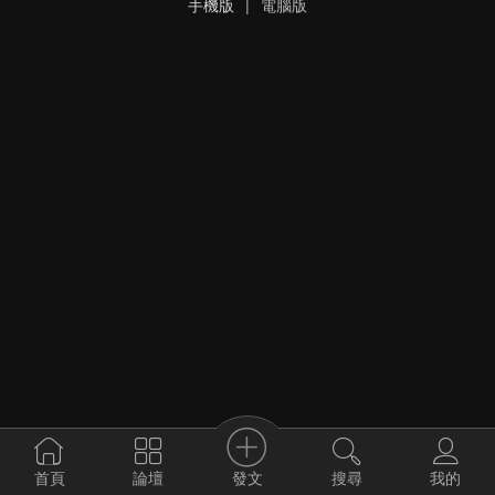
手機版
|
電腦版
發文
首頁
論壇
搜尋
我的