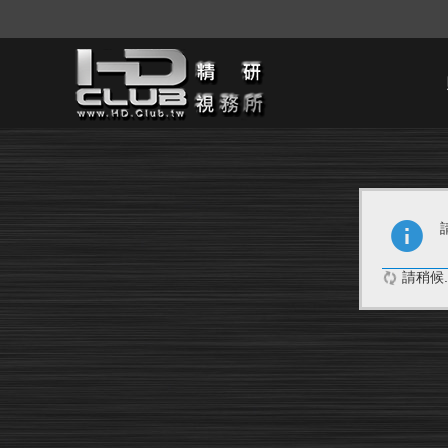
請稍候..