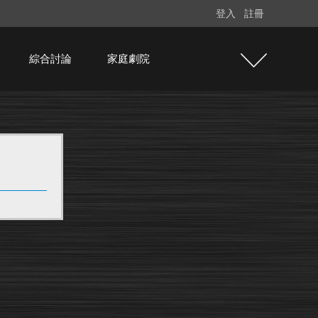
登入
註冊
綜合討論
家庭劇院