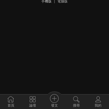
手機版
|
電腦版
發文
首頁
論壇
搜尋
我的