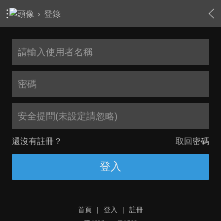
›
登錄
安全提問(未設定請忽略)
還沒有註冊？
取回密碼
登入
首頁
|
登入
|
註冊