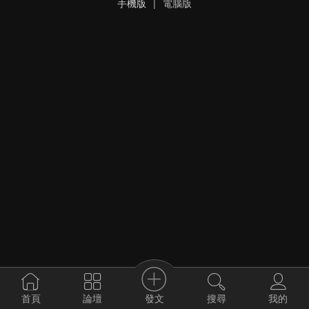
手機版
|
電腦版
發文
首頁
論壇
搜尋
我的