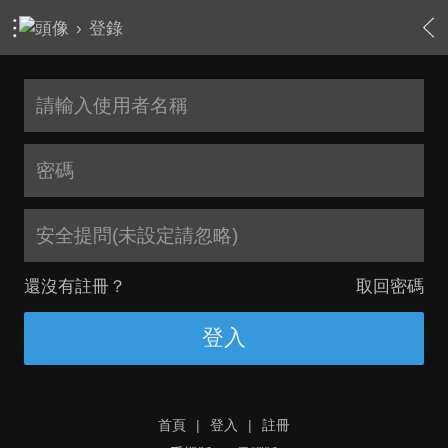
›
登錄
安全提問(未設定請忽略)
還沒有註冊？
取回密碼
登入
首頁
|
登入
|
註冊