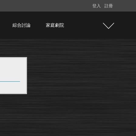
登入
註冊
綜合討論
家庭劇院