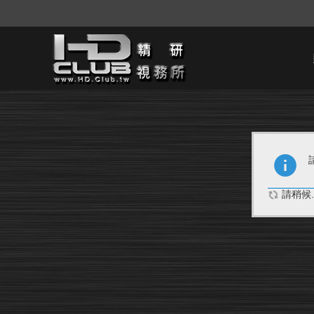
請稍候..