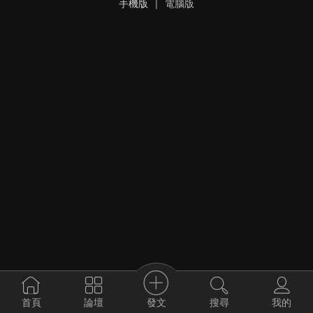
手機版
|
電腦版
發文
首頁
論壇
搜尋
我的