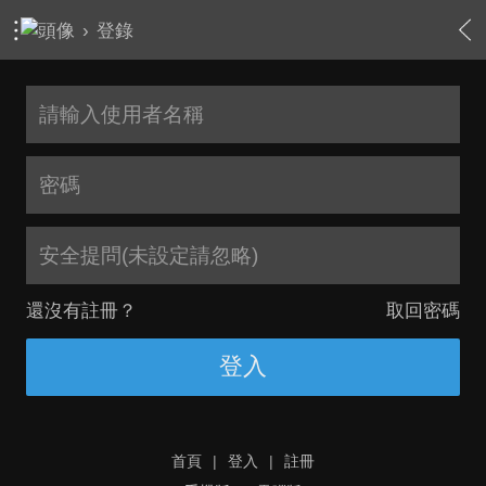
›
登錄
安全提問(未設定請忽略)
還沒有註冊？
取回密碼
登入
首頁
|
登入
|
註冊