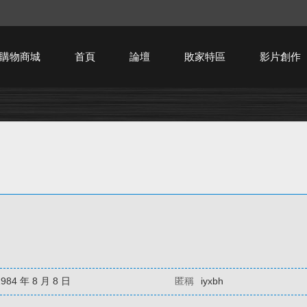
購物商城
首頁
論壇
敗家特區
影片創作
HTPC技術討論
1984 年 8 月 8 日
匿稱
iyxbh