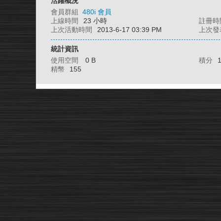
活躍概況
會員群組
480i 會員
上線時間
23 小時
註冊時
上次活動時間
2013-6-17 03:39 PM
上次發
統計資訊
使用空間
0 B
積分
精幣
155