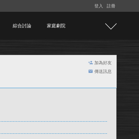
登入
註冊
綜合討論
家庭劇院
加為好友
傳送訊息