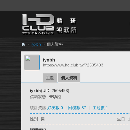
›
iyxbh
›
個人資料
H
iyxbh
D.
https://www.hd.club.tw/?2505493
Cl
ub
主題
個人資料
精
iyxbh
(UID: 2505493)
研
信箱狀態
未驗證
視
統計資訊
好友數 0
|
回覆數 57
|
主題數 1
務
性別
男
生日
所