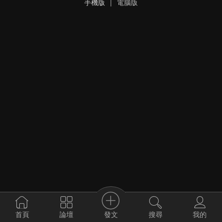
手機版
|
電腦版
發文
首頁
論壇
搜尋
我的