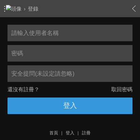
›
登錄
安全提問(未設定請忽略)
還沒有註冊？
取回密碼
登入
首頁
|
登入
|
註冊