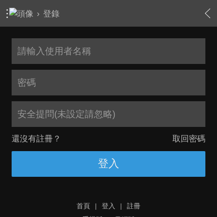
›
登錄
安全提問(未設定請忽略)
還沒有註冊？
取回密碼
登入
首頁
|
登入
|
註冊