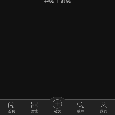
手機版
|
電腦版
發文
首頁
論壇
搜尋
我的