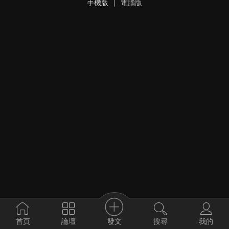
手機版
|
電腦版
發文
首頁
論壇
搜尋
我的