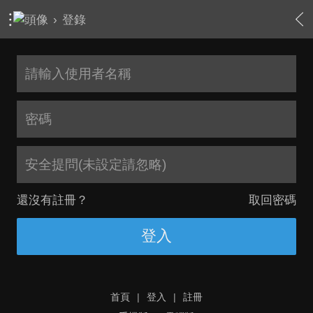
›
登錄
安全提問(未設定請忽略)
還沒有註冊？
取回密碼
登入
首頁
|
登入
|
註冊