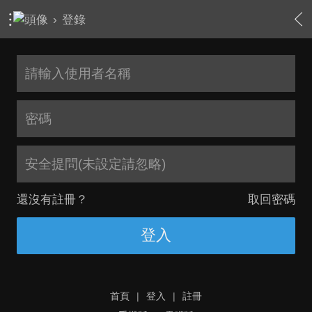
›
登錄
安全提問(未設定請忽略)
還沒有註冊？
取回密碼
登入
首頁
|
登入
|
註冊