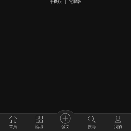
手機版
|
電腦版
發文
首頁
論壇
搜尋
我的