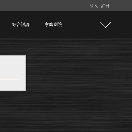
登入
註冊
綜合討論
家庭劇院