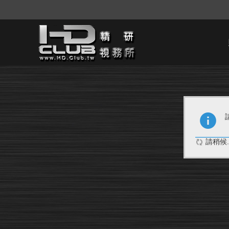
請稍候..