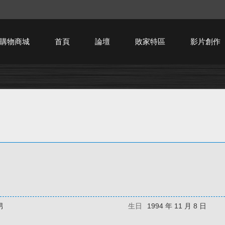
購物商城
首頁
論壇
敗家特區
影片創作
HTPC技術討論
男
生日
1994 年 11 月 8 日