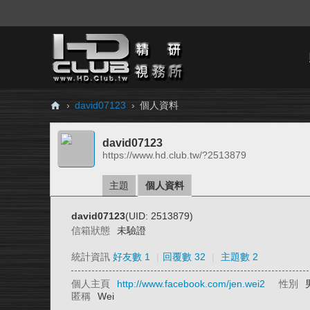
›
david07123
›
個人資料
H
david07123
D.
https://www.hd.club.tw/?2513879
Cl
ub
主題
個人資料
精
david07123
(UID: 2513879)
研
信箱狀態
未驗證
視
統計資訊
好友數 1
|
回覆數 32
|
主題數 2
務
個人主頁
http://www.facebook.com/jen.wei2
性別
所
匿稱
Wei