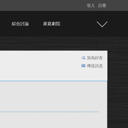
登入
註冊
綜合討論
家庭劇院
加為好友
傳送訊息