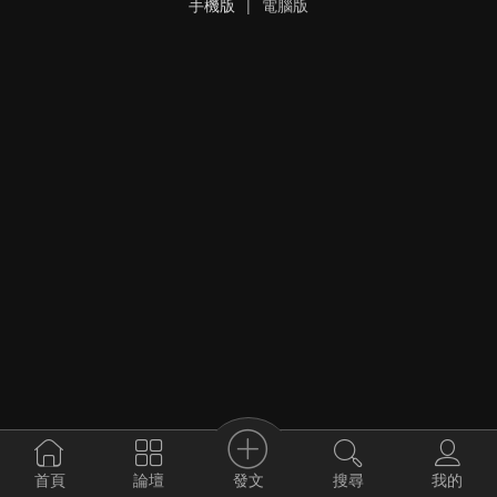
手機版
|
電腦版
發文
首頁
論壇
搜尋
我的