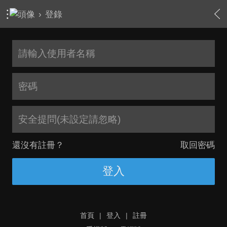
›
登錄
安全提問(未設定請忽略)
還沒有註冊？
取回密碼
登入
首頁
|
登入
|
註冊