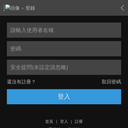
›
登錄
安全提問(未設定請忽略)
還沒有註冊？
取回密碼
登入
首頁
|
登入
|
註冊