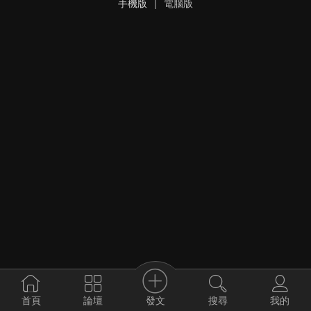
手機版
|
電腦版
發文
首頁
論壇
搜尋
我的