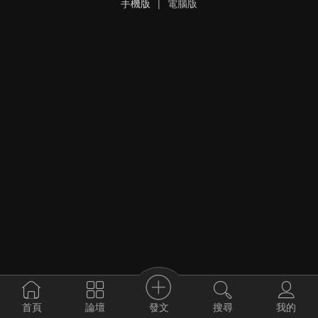
手機版
|
電腦版
發文
首頁
論壇
搜尋
我的