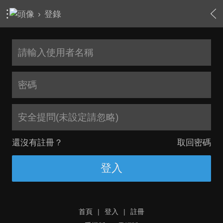
›
登錄
安全提問(未設定請忽略)
還沒有註冊？
取回密碼
登入
首頁
|
登入
|
註冊