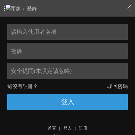
›
登錄
安全提問(未設定請忽略)
還沒有註冊？
取回密碼
登入
首頁
|
登入
|
註冊