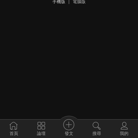
手機版
|
電腦版
發文
首頁
論壇
搜尋
我的