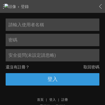
›
登錄
安全提問(未設定請忽略)
還沒有註冊？
取回密碼
登入
首頁
|
登入
|
註冊