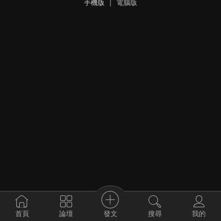
手機版
|
電腦版
發文
首頁
論壇
搜尋
我的