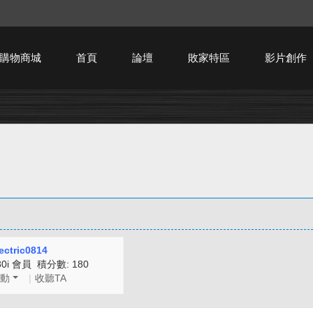
購物商城
首頁
論壇
敗家特區
影片創作
HTPC技術討論
ectric0814
80i 會員 積分數: 180
動
|
收聽TA