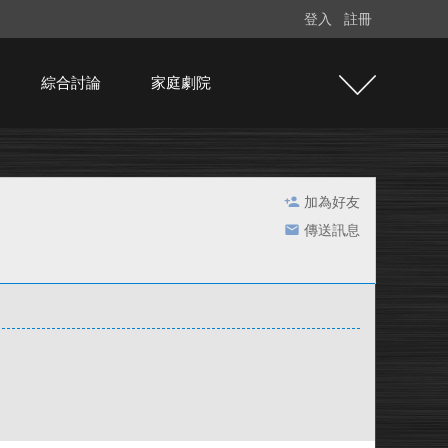
登入
註冊
綜合討論
家庭劇院
加為好友
傳送訊息