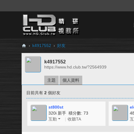
›
k4917552
›
好友
H
k4917552
D.
https://www.hd.club.tw/?2564939
Cl
ub
主題
個人資料
精
目前共有
2
個好友
研
視
st800st
el
320i 新手 積分數: 73
4
務
互動
|
收聽TA
互
所