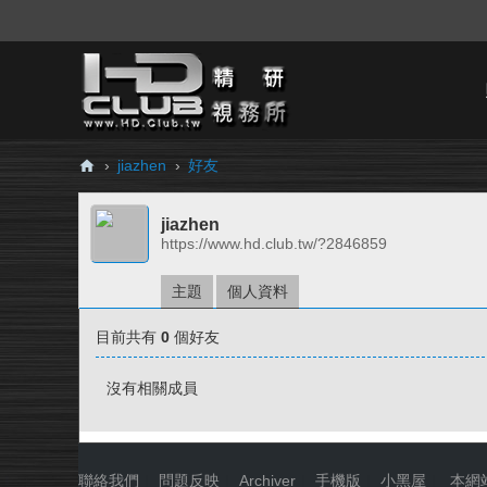
›
jiazhen
›
好友
H
jiazhen
D.
https://www.hd.club.tw/?2846859
Cl
ub
主題
個人資料
精
目前共有
0
個好友
研
視
沒有相關成員
務
所
聯絡我們
|
問題反映
|
Archiver
|
手機版
|
小黑屋
|
本網