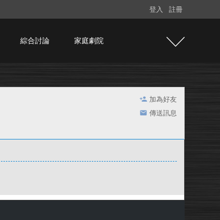
登入
註冊
綜合討論
家庭劇院
加為好友
傳送訊息