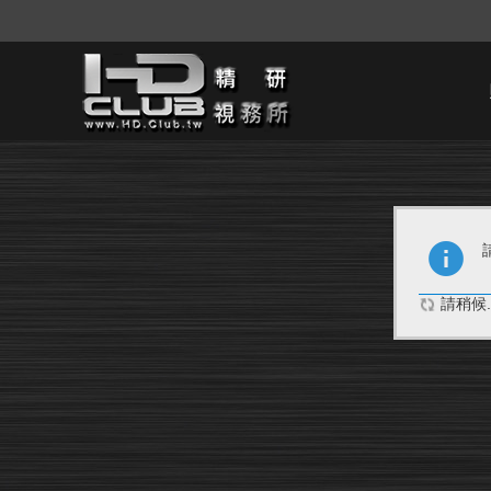
請稍候..