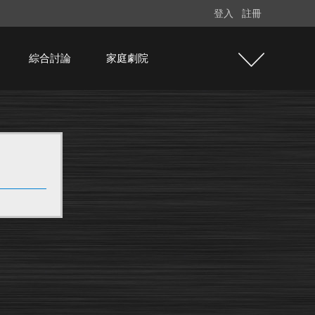
登入
註冊
綜合討論
家庭劇院