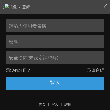
›
登錄
安全提問(未設定請忽略)
還沒有註冊？
取回密碼
登入
首頁
|
登入
|
註冊