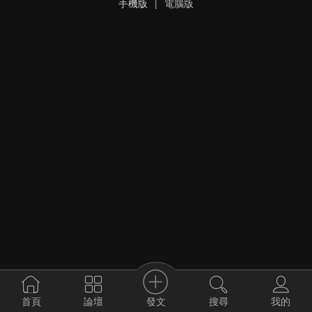
手機版
|
電腦版
發文
首頁
論壇
搜尋
我的