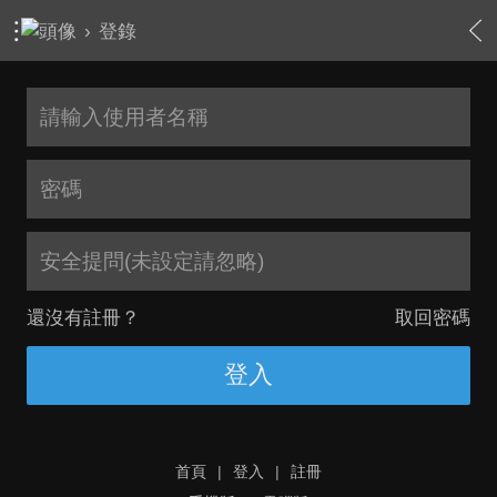
›
登錄
安全提問(未設定請忽略)
還沒有註冊？
取回密碼
登入
首頁
|
登入
|
註冊