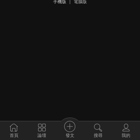
手機版
|
電腦版
發文
首頁
論壇
搜尋
我的