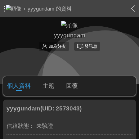
›
yyygundam 的資料
yyygundam
加為好友
發訊息
個人資料
主題
回覆
yyygundam
(UID: 2573043)
信箱狀態：
未驗證